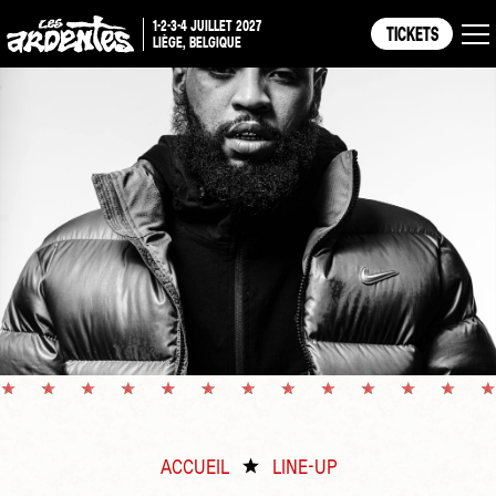
1-2-3-4 JUILLET 2027
TICKETS
LIÈGE, BELGIQUE
ACCUEIL
LINE-UP