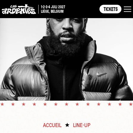
1-2-3-4 JULI 2027
TICKETS
LIÈGE, BELGIUM
ACCUEIL
LINE-UP