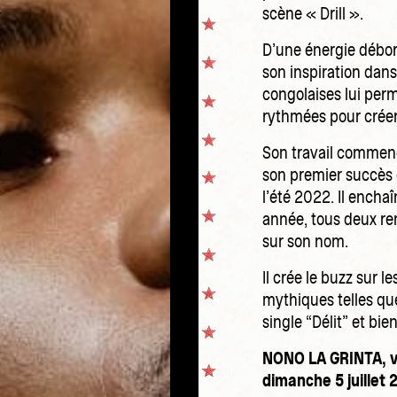
scène « Drill ».
D’une énergie débor
son inspiration dans
congolaises lui per
rythmées pour crée
Son travail commenc
son premier succès e
l’été 2022. Il encha
année, tous deux ren
sur son nom.
Il crée le buzz sur 
mythiques telles que
single “Délit” et bie
NONO LA GRINTA, vo
dimanche 5 juillet 