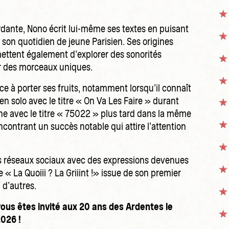
dante, Nono écrit lui-même ses textes en puisant
 son quotidien de jeune Parisien. Ses origines
mettent également d’explorer des sonorités
r des morceaux uniques.
e à porter ses fruits, notamment lorsqu’il connaît
n solo avec le titre « On Va Les Faire » durant
îne avec le titre « 75022 » plus tard dans la même
contrant un succès notable qui attire l’attention
les réseaux sociaux avec des expressions devenues
 « La Quoiii ? La Griiint !» issue de son premier
n d’autres.
us êtes invité aux 20 ans des Ardentes le
2026 !