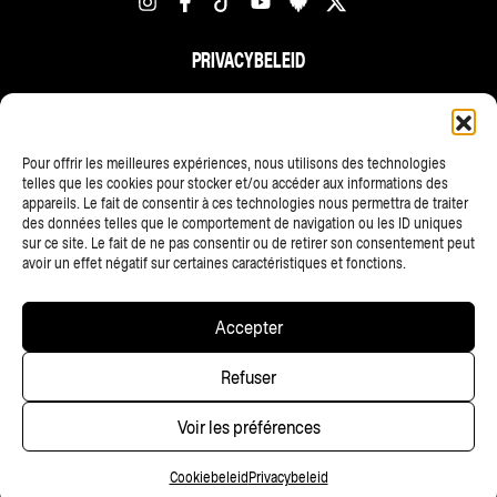
PRIVACYBELEID
FR
NL
EN
Pour offrir les meilleures expériences, nous utilisons des technologies
telles que les cookies pour stocker et/ou accéder aux informations des
appareils. Le fait de consentir à ces technologies nous permettra de traiter
des données telles que le comportement de navigation ou les ID uniques
sur ce site. Le fait de ne pas consentir ou de retirer son consentement peut
avoir un effet négatif sur certaines caractéristiques et fonctions.
ALLE PARTNERS
Accepter
Copyright © 2025 • Les Ardentes, Liege festivals — All rights
Refuser
reserved • Website
scalp.agency
Voir les préférences
Cookiebeleid
Privacybeleid