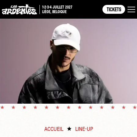
1-2-3-4 JUILLET 2027
TICKETS
LIÈGE, BELGIQUE
ACCUEIL
LINE-UP