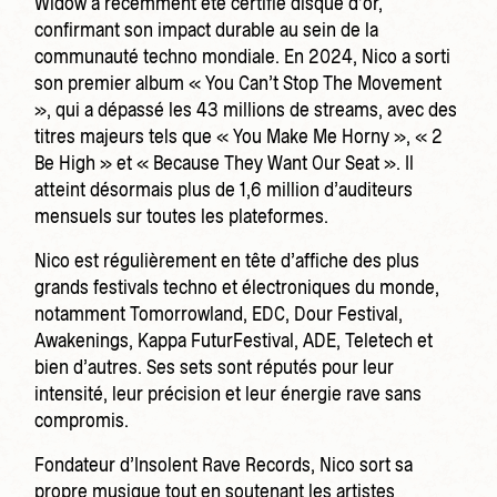
Widow a récemment été certifié disque d’or,
confirmant son impact durable au sein de la
communauté techno mondiale. En 2024, Nico a sorti
son premier album « You Can’t Stop The Movement
», qui a dépassé les 43 millions de streams, avec des
titres majeurs tels que « You Make Me Horny », « 2
Be High » et « Because They Want Our Seat ». Il
atteint désormais plus de 1,6 million d’auditeurs
mensuels sur toutes les plateformes.
Nico est régulièrement en tête d’affiche des plus
grands festivals techno et électroniques du monde,
notamment Tomorrowland, EDC, Dour Festival,
Awakenings, Kappa FuturFestival, ADE, Teletech et
bien d’autres. Ses sets sont réputés pour leur
intensité, leur précision et leur énergie rave sans
compromis.
Fondateur d’Insolent Rave Records, Nico sort sa
propre musique tout en soutenant les artistes