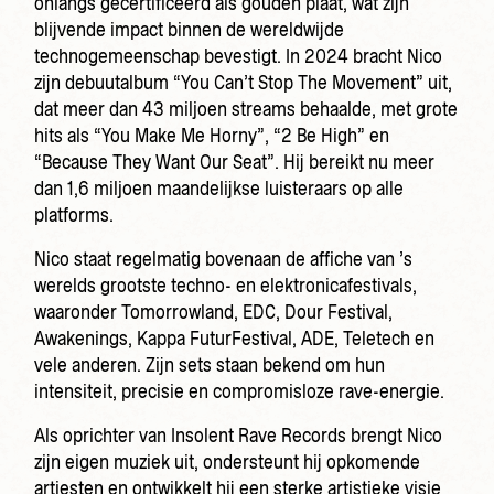
onlangs gecertificeerd als gouden plaat, wat zijn
blijvende impact binnen de wereldwijde
technogemeenschap bevestigt. In 2024 bracht Nico
zijn debuutalbum “You Can’t Stop The Movement” uit,
dat meer dan 43 miljoen streams behaalde, met grote
hits als “You Make Me Horny”, “2 Be High” en
“Because They Want Our Seat”. Hij bereikt nu meer
dan 1,6 miljoen maandelijkse luisteraars op alle
platforms.
Nico staat regelmatig bovenaan de affiche van ’s
werelds grootste techno- en elektronicafestivals,
waaronder Tomorrowland, EDC, Dour Festival,
Awakenings, Kappa FuturFestival, ADE, Teletech en
vele anderen. Zijn sets staan bekend om hun
intensiteit, precisie en compromisloze rave-energie.
Als oprichter van Insolent Rave Records brengt Nico
zijn eigen muziek uit, ondersteunt hij opkomende
artiesten en ontwikkelt hij een sterke artistieke visie