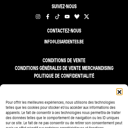
SUIVEZ-NOUS
CONTACTEZ-NOUS
INFO@LESARDENTES.BE
CONDITIONS DE VENTE
CONDITIONS GÉNÉRALES DE VENTE MERCHANDISING
POLITIQUE DE CONFIDENTIALITÉ
FR
NL
EN
Pour offrir les meilleures expériences, nous utilisons des technologies
telles que les cookies pour stocker et/ou accéder aux informations des
appareils. Le fait de consentir à ces technologies nous permettra de traiter
des données telles que le comportement de navigation ou les ID uniques
sur ce site. Le fait de ne pas consentir ou de retirer son consentement peut