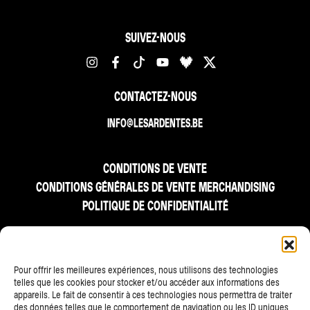
SUIVEZ-NOUS
CONTACTEZ-NOUS
INFO@LESARDENTES.BE
CONDITIONS DE VENTE
CONDITIONS GÉNÉRALES DE VENTE MERCHANDISING
POLITIQUE DE CONFIDENTIALITÉ
FR
NL
EN
Pour offrir les meilleures expériences, nous utilisons des technologies
telles que les cookies pour stocker et/ou accéder aux informations des
appareils. Le fait de consentir à ces technologies nous permettra de traiter
des données telles que le comportement de navigation ou les ID uniques