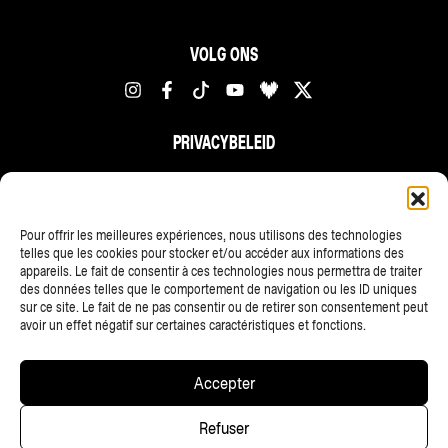
VOLG ONS
PRIVACYBELEID
FR
NL
EN
Pour offrir les meilleures expériences, nous utilisons des technologies
telles que les cookies pour stocker et/ou accéder aux informations des
appareils. Le fait de consentir à ces technologies nous permettra de traiter
des données telles que le comportement de navigation ou les ID uniques
sur ce site. Le fait de ne pas consentir ou de retirer son consentement peut
avoir un effet négatif sur certaines caractéristiques et fonctions.
ALLE PARTNERS
Accepter
Copyright © 2025 • Les Ardentes, Liege festivals — All rights
Refuser
reserved • Website
scalp.agency