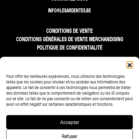
INFO@LESARDENTES.BE
CONDITIONS DE VENTE
CONDITIONS GÉNÉRALES DE VENTE MERCHANDISING
POLITIQUE DE CONFIDENTIALITÉ
FR
NL
EN
Pour offrir les meilleures expériences, nous utilisons des technologies
telles que les cookies pour stocker et/ou accéder aux informations des
appareils. Le fait de consentir à ces technologies nous permettra de traiter
des données telles que le comportement de navigation ou les ID uniques
sur ce site. Le fait de ne pas consentir ou de retirer son consentement peut
avoir un effet négatif sur certaines caractéristiques et fonctions.
TOUS LES PARTENAIRES
Accepter
Copyright © 2025 • Les Ardentes, Liege festivals — All rights
Refuser
reserved • Website
scalp.agency