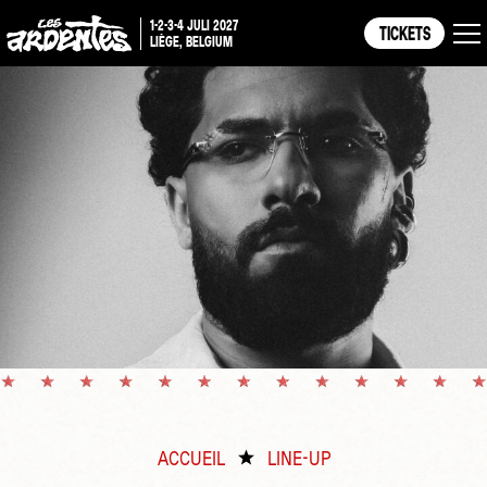
1-2-3-4 JULI 2027
TICKETS
LIÈGE, BELGIUM
ACCUEIL
LINE-UP