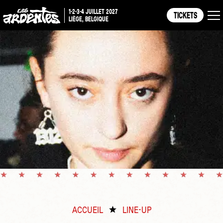
1-2-3-4 JUILLET 2027
TICKETS
LIÈGE, BELGIQUE
ACCUEIL
LINE-UP