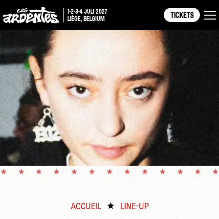
1-2-3-4 JULI 2027
TICKETS
LIÈGE, BELGIUM
ACCUEIL
LINE-UP