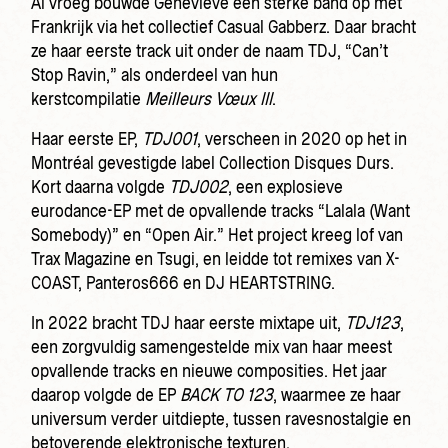
Al vroeg bouwde Geneviève een sterke band op met
Frankrijk via het collectief Casual Gabberz. Daar bracht
ze haar eerste track uit onder de naam TDJ, “Can’t
Stop Ravin,” als onderdeel van hun
kerstcompilatie
Meilleurs Vœux III
.
Haar eerste EP,
TDJ001
, verscheen in 2020 op het in
Montréal gevestigde label Collection Disques Durs.
Kort daarna volgde
TDJ002
, een explosieve
eurodance-EP met de opvallende tracks “Lalala (Want
Somebody)” en “Open Air.” Het project kreeg lof van
Trax Magazine en Tsugi, en leidde tot remixes van X-
COAST, Panteros666 en DJ HEARTSTRING.
In 2022 bracht TDJ haar eerste mixtape uit,
TDJ123
,
een zorgvuldig samengestelde mix van haar meest
opvallende tracks en nieuwe composities. Het jaar
daarop volgde de EP
BACK TO 123
, waarmee ze haar
universum verder uitdiepte, tussen ravesnostalgie en
betoverende elektronische texturen.