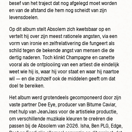
besef van het traject dat nog afgelegd moet worden
en van de afstand die hem nog scheidt van zijn
levensdoelen.
Op dit album stelt Absolem zich kwetsbaar op en
vertelt hij over zijn meest rationele angsten, via een
vorm van ironie en zelfrelativering die fungeert als
schild tegen de bekende angst van mensen die de
dertig naderen. Toch klinkt Champagne en canette
vooral als de ontplooiing van een artiest die eindelijk
weet wie hij is, waar hij voor staat en waar hij naartoe
wil — en die zichzelf ook de middelen geeft om dat
doel te bereiken.
Het album werd grotendeels gecomponeerd door zijn
vaste partner Dee Eye, producer van Bitume Caviar,
met hulp van JeanJass voor de artistieke productie,
om verschillende muzikale kleuren te creëren die
passen bij de Absolem van 2026. Isha, Ben PLG, Edge,