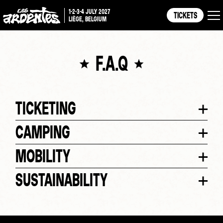
1-2-3-4 JULY 2027
TICKETS
LIÈGE, BELGIUM
F.A.Q
TICKETING
CAMPING
MOBILITY
SUSTAINABILITY