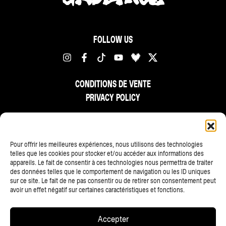
FOLLOW US
CONDITIONS DE VENTE
PRIVACY POLICY
FR
NL
EN
Pour offrir les meilleures expériences, nous utilisons des technologies
telles que les cookies pour stocker et/ou accéder aux informations des
appareils. Le fait de consentir à ces technologies nous permettra de traiter
des données telles que le comportement de navigation ou les ID uniques
sur ce site. Le fait de ne pas consentir ou de retirer son consentement peut
avoir un effet négatif sur certaines caractéristiques et fonctions.
ALL PARTNERS
Accepter