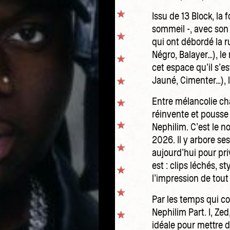
Issu de 13 Block, l
sommeil -, avec son
qui ont débordé la r
Négro, Balayer…), le 
cet espace qu’il s’es
Jauné, Cimenter…), l
Entre mélancolie ch
réinvente et pousse 
Nephilim. C’est le no
2026. Il y arbore se
aujourd’hui pour pri
est : clips léchés, s
l’impression de tout 
Par les temps qui c
Nephilim Part. I, Zed
idéale pour mettre d