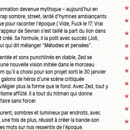
a formation devenue mythique – aujourd’hui en
 rap sombre, street, lardé d’hymnes ambiançants
ue pour raconter l’époque ( Vide, Fuck le 17, Vrai
rappeur de Sevran s’est taillé la part du lion dans
t créé. Sa formule, il la polit avec succès (Joli,
ui qui dit mélanger “Mélodies et pensées”.
antée et sons punchlinés en diable, Zed se
une nouvelle vision initiée dans le morceau
m qu’il a choisi pour son projet sorti le 30 janvier
s galons de héros d’une scène critiquée
vilégier plus la forme que le fond. Avec Zed, tout y
tylisme affûté. Il a tout du hitman qui donne
faire sans forcer.
ourent, sombres et lumineux par endroits, avec
, une fois de plus, réussit à créer la bande-son
es mots sur nos ressentis de l’époque.