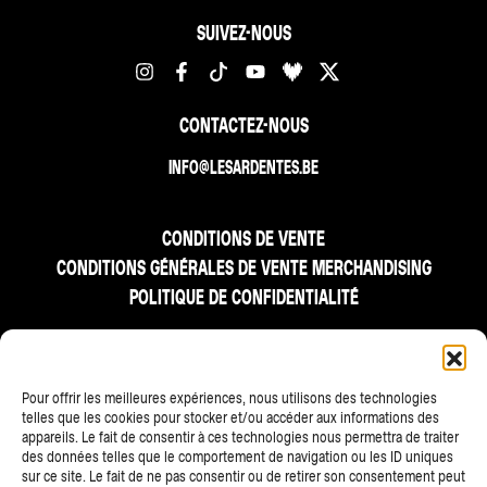
SUIVEZ-NOUS
CONTACTEZ-NOUS
INFO@LESARDENTES.BE
CONDITIONS DE VENTE
CONDITIONS GÉNÉRALES DE VENTE MERCHANDISING
POLITIQUE DE CONFIDENTIALITÉ
FR
NL
EN
Pour offrir les meilleures expériences, nous utilisons des technologies
telles que les cookies pour stocker et/ou accéder aux informations des
appareils. Le fait de consentir à ces technologies nous permettra de traiter
des données telles que le comportement de navigation ou les ID uniques
sur ce site. Le fait de ne pas consentir ou de retirer son consentement peut