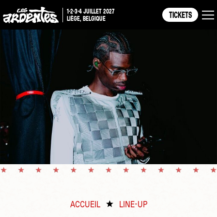
1-2-3-4 JUILLET 2027
TICKETS
LIÈGE, BELGIQUE
ACCUEIL
LINE-UP