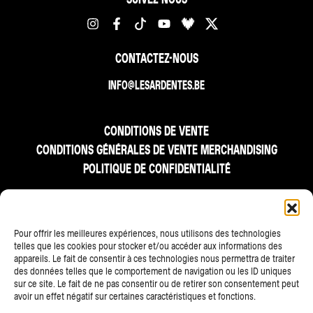
CONTACTEZ-NOUS
INFO@LESARDENTES.BE
CONDITIONS DE VENTE
CONDITIONS GÉNÉRALES DE VENTE MERCHANDISING
POLITIQUE DE CONFIDENTIALITÉ
FR
NL
EN
Pour offrir les meilleures expériences, nous utilisons des technologies
telles que les cookies pour stocker et/ou accéder aux informations des
appareils. Le fait de consentir à ces technologies nous permettra de traiter
des données telles que le comportement de navigation ou les ID uniques
sur ce site. Le fait de ne pas consentir ou de retirer son consentement peut
avoir un effet négatif sur certaines caractéristiques et fonctions.
TOUS LES PARTENAIRES