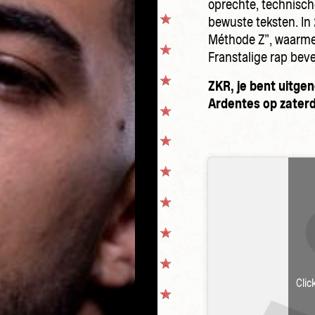
oprechte, technisc
bewuste teksten. In
Méthode Z”, waarmee 
Franstalige rap beves
ZKR, je bent uitgen
Ardentes op zaterda
Clic