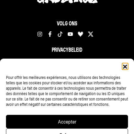
VOLG ONS
PRIVACYBELEID
FR
NL
EN
Pour offrir les meilleures expériences, nous utilisons des technologies
telles que les cookies pour stocker et/ou accéder aux informations des
appareils. Le fait de consentir à ces technologies nous permettra de traiter
des données telles que le comportement de navigation ou les ID uniques
sur ce site. Le fait de ne pas consentir ou de retirer son consentement peut
avoir un effet négatif sur certaines caractéristiques et fonctions.
ALLE PARTNERS
Accepter
Copyright © 2025 • Les Ardentes, Liege festivals — All rights