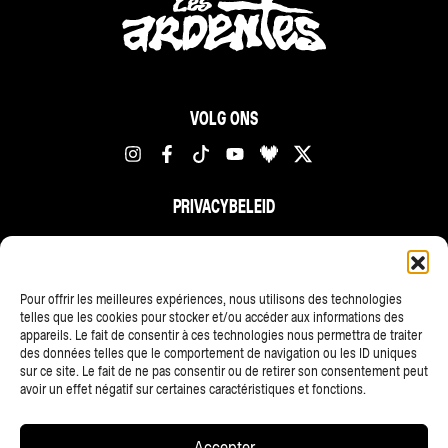
VOLG ONS
PRIVACYBELEID
FR
NL
EN
Pour offrir les meilleures expériences, nous utilisons des technologies
telles que les cookies pour stocker et/ou accéder aux informations des
appareils. Le fait de consentir à ces technologies nous permettra de traiter
des données telles que le comportement de navigation ou les ID uniques
sur ce site. Le fait de ne pas consentir ou de retirer son consentement peut
avoir un effet négatif sur certaines caractéristiques et fonctions.
ALLE PARTNERS
Accepter