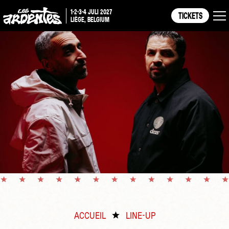
1-2-3-4 JULI 2027
TICKETS
LIÈGE, BELGIUM
ACCUEIL
LINE-UP