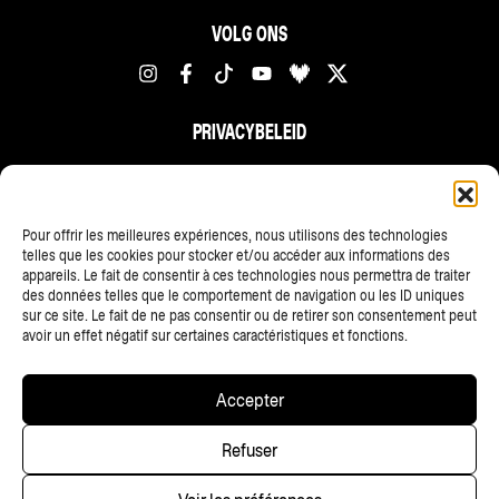
VOLG ONS
PRIVACYBELEID
FR
NL
EN
Pour offrir les meilleures expériences, nous utilisons des technologies
telles que les cookies pour stocker et/ou accéder aux informations des
appareils. Le fait de consentir à ces technologies nous permettra de traiter
des données telles que le comportement de navigation ou les ID uniques
sur ce site. Le fait de ne pas consentir ou de retirer son consentement peut
avoir un effet négatif sur certaines caractéristiques et fonctions.
ALLE PARTNERS
Accepter
Copyright © 2025 • Les Ardentes, Liege festivals — All rights
Refuser
reserved • Website
scalp.agency