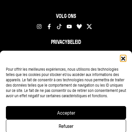
VOLG ONS
PRIVACYBELEID
FR
NL
EN
Pour offrir les meilleures expériences, nous utilisons des technologies
telles que les cookies pour stocker et/ou accéder aux informations des
appareils. Le fait de consentir à ces technologies nous permettra de traiter
des données telles que le comportement de navigation ou les ID uniques
sur ce site. Le fait de ne pas consentir ou de retirer son consentement peut
avoir un effet négatif sur certaines caractéristiques et fonctions.
ALLE PARTNERS
Accepter
Copyright © 2025 • Les Ardentes, Liege festivals — All rights
Refuser
reserved • Website
scalp.agency