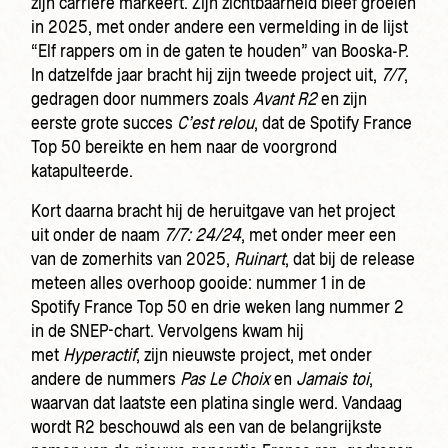
zijn carrière markeert. Zijn zichtbaarheid bleef groeien
in 2025, met onder andere een vermelding in de lijst
“Elf rappers om in de gaten te houden” van Booska-P.
In datzelfde jaar bracht hij zijn tweede project uit,
7/7
,
gedragen door nummers zoals
Avant R2
en zijn
eerste grote succes
C’est relou
, dat de Spotify France
Top 50 bereikte en hem naar de voorgrond
katapulteerde.
Kort daarna bracht hij de heruitgave van het project
uit onder de naam
7/7: 24/24
, met onder meer een
van de zomerhits van 2025,
Ruinart
, dat bij de release
meteen alles overhoop gooide: nummer 1 in de
Spotify France Top 50 en drie weken lang nummer 2
in de SNEP-chart. Vervolgens kwam hij
met
Hyperactif
, zijn nieuwste project, met onder
andere de nummers
Pas Le Choix
en
Jamais toi
,
waarvan dat laatste een platina single werd. Vandaag
wordt R2 beschouwd als een van de belangrijkste