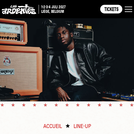
1-2-3-4 JULI 2027
TICKETS
LIÈGE, BELGIUM
ACCUEIL
LINE-UP