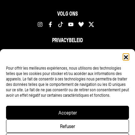
VOLG ONS
PRIVACYBELEID
FR
NL
EN
Pour offrir les meilleures expériences, nous utilisons des technologies
telles que les cookies pour stocker et/ou accéder aux informations des
appareils. Le fait de consentir à ces technologies nous permettra de traiter
des données telles que le comportement de navigation ou les ID uniques
sur ce site. Le fait de ne pas consentir ou de retirer son consentement peut
avoir un effet négatif sur certaines caractéristiques et fonctions.
ALLE PARTNERS
Accepter
Copyright © 2025 • Les Ardentes, Liege festivals — All rights
Refuser
reserved • Website
scalp.agency