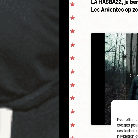
LA HASBA22, je ben
Les Ardentes op zon
Clic
Pour offrir 
cookies pour
ces technolo
navigation ou