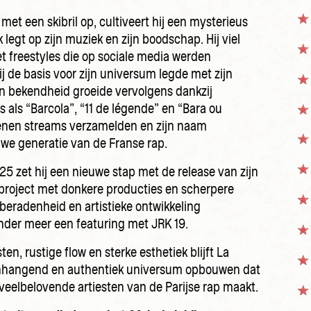
met een skibril op, cultiveert hij een mysterieus
legt op zijn muziek en zijn boodschap. Hij viel
et freestyles die op sociale media werden
ij de basis voor zijn universum legde met zijn
jn bekendheid groeide vervolgens dankzij
als “Barcola”, “11 de légende” en “Bara ou
oenen streams verzamelden en zijn naam
uwe generatie van de Franse rap.
 zet hij een nieuwe stap met de release van zijn
 project met donkere producties en scherpere
tberadenheid en artistieke ontwikkeling
nder meer een featuring met JRK 19.
ten, rustige flow en sterke esthetiek blijft La
hangend en authentiek universum opbouwen dat
veelbelovende artiesten van de Parijse rap maakt.