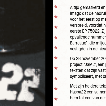
Altijd gemaskerd en 
imago dat de nadruk 
voor het eerst op m
verspreid, voordat h
eerste EP 75022. Zi
opvallende nummers 
Barreaux”, die milj
vestigden in de nie
Op 28 november 2025
project “JSML”, een
teksten dat zijn vas
symboliseert, met o
Met zijn heldere teks
Hasba22 een samen
hem tot een van de 