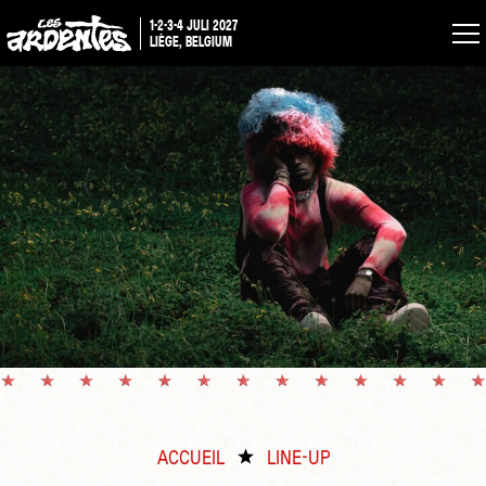
1-2-3-4 JULI 2027
LIÈGE, BELGIUM
ACCUEIL
LINE-UP