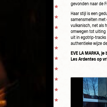
gevonden naar de F
Haar stijl is een ge
samensmelten met d
vulkanisch, net als 
omwegen tot uiting b
uit in egotrip-track
authentieke wijze d
EVE LA MARKA, je b
Les Ardentes op vri