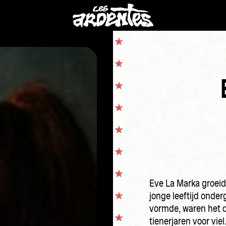
Eve La Marka groeid
jonge leeftijd onde
vormde, waren het d
tienerjaren voor vie