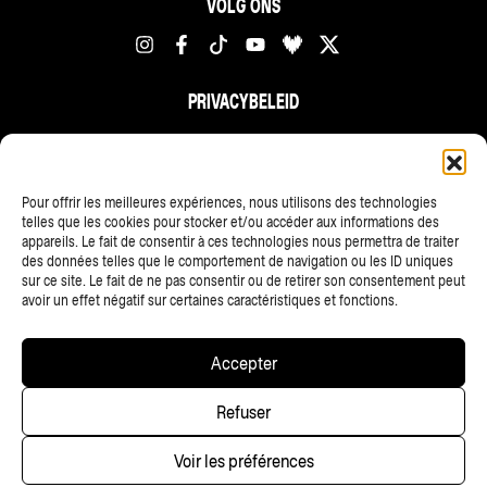
VOLG ONS
PRIVACYBELEID
FR
NL
EN
Pour offrir les meilleures expériences, nous utilisons des technologies
telles que les cookies pour stocker et/ou accéder aux informations des
appareils. Le fait de consentir à ces technologies nous permettra de traiter
des données telles que le comportement de navigation ou les ID uniques
sur ce site. Le fait de ne pas consentir ou de retirer son consentement peut
avoir un effet négatif sur certaines caractéristiques et fonctions.
ALLE PARTNERS
Accepter
Copyright © 2025 • Les Ardentes, Liege festivals — All rights
Refuser
reserved • Website
scalp.agency
Voir les préférences