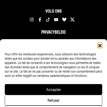
VOLG ONS
PRIVACYBELEID
FR
NL
EN
Pour offrir les meilleures expériences, nous utilisons des technologies
telles que les cookies pour stocker et/ou accéder aux informations des
appareils. Le fait de consentir à ces technologies nous permettra de traiter
des données telles que le comportement de navigation ou les ID uniques
sur ce site. Le fait de ne pas consentir ou de retirer son consentement peut
avoir un effet négatif sur certaines caractéristiques et fonctions.
ALLE PARTNERS
Accepter
Copyright © 2025 • Les Ardentes, Liege festivals — All rights
Refuser
reserved • Website
scalp.agency