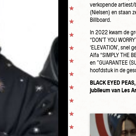
verkopende artiest
(Nielsen) en staan z
Billboard.
In 2022 kwam de gr
“DON’T YOU WORRY”,
‘ELEVATION’, snel g
Alfa “SIMPLY THE B
en ”GUARANTEE (SU
hoofdstuk in de ges
BLACK EYED PEAS, ju
jubileum van Les Ar