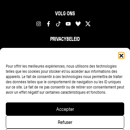
VOLG ONS
PRIVACYBELEID
FR
NL
EN
Pour offrir les meilleures expériences, nous utilisons des technologies
telles que les cookies pour stocker et/ou accéder aux informations des
appareils. Le fait de consentir à ces technologies nous permettra de traiter
des données telles que le comportement de navigation ou les ID uniques
sur ce site. Le fait de ne pas consentir ou de retirer son consentement peut
avoir un effet négatif sur certaines caractéristiques et fonctions.
ALLE PARTNERS
Accepter
Copyright © 2025 • Les Ardentes, Liege festivals — All rights
Refuser
reserved • Website
scalp.agency