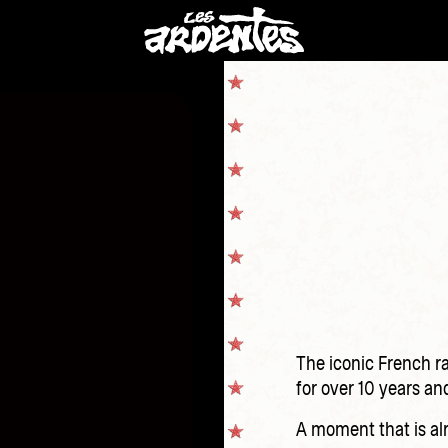
The iconic French r
for over 10 years an
A moment that is al