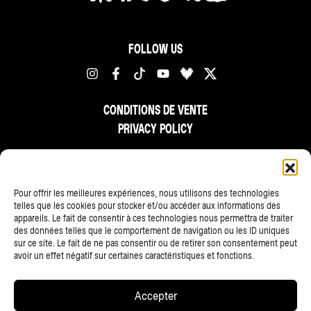
FOLLOW US
CONDITIONS DE VENTE
PRIVACY POLICY
FR
NL
EN
Pour offrir les meilleures expériences, nous utilisons des technologies
telles que les cookies pour stocker et/ou accéder aux informations des
appareils. Le fait de consentir à ces technologies nous permettra de traiter
des données telles que le comportement de navigation ou les ID uniques
sur ce site. Le fait de ne pas consentir ou de retirer son consentement peut
avoir un effet négatif sur certaines caractéristiques et fonctions.
ALL PARTNERS
Accepter