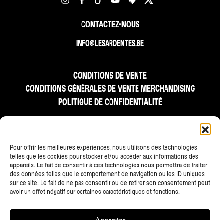
CONTACTEZ-NOUS
INFO@LESARDENTES.BE
CONDITIONS DE VENTE
CONDITIONS GÉNÉRALES DE VENTE MERCHANDISING
POLITIQUE DE CONFIDENTIALITÉ
FR
Pour offrir les meilleures expériences, nous utilisons des technologies
telles que les cookies pour stocker et/ou accéder aux informations des
appareils. Le fait de consentir à ces technologies nous permettra de traiter
des données telles que le comportement de navigation ou les ID uniques
sur ce site. Le fait de ne pas consentir ou de retirer son consentement peut
avoir un effet négatif sur certaines caractéristiques et fonctions.
TOUS LES PARTENAIRES
Accepter