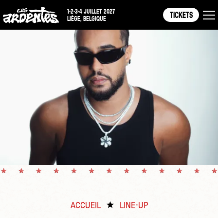
1-2-3-4 JUILLET 2027
TICKETS
LIÈGE, BELGIQUE
ACCUEIL
LINE-UP