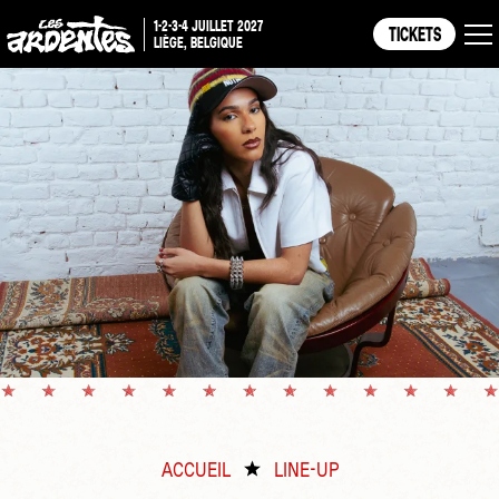
1-2-3-4 JUILLET 2027
TICKETS
LIÈGE, BELGIQUE
ACCUEIL
LINE-UP