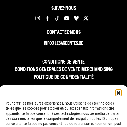
SUIVEZ-NOUS
CONTACTEZ-NOUS
INFO@LESARDENTES.BE
CONDITIONS DE VENTE
CONDITIONS GÉNÉRALES DE VENTE MERCHANDISING
POLITIQUE DE CONFIDENTIALITÉ
FR
Pour offrir les meilleures expériences, nous utilisons des technologies
telles que les cookies pour stocker et/ou accéder aux informations des
appareils. Le fait de consentir à ces technologies nous permettra de traiter
des données telles que le comportement de navigation ou les ID uniques
sur ce site. Le fait de ne pas consentir ou de retirer son consentement peut